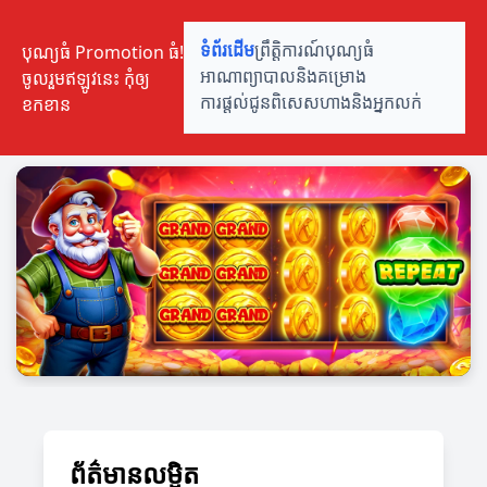
បុណ្យធំ Promotion ធំ!
ទំព័រដើម
ព្រឹត្តិការណ៍បុណ្យធំ
ចូលរួមឥឡូវនេះ កុំឲ្យ
អាណាព្យាបាលនិងគម្រោង
ខកខាន
ការផ្តល់ជូនពិសេស
ហាងនិងអ្នកលក់
ព័ត៌មានលម្អិត