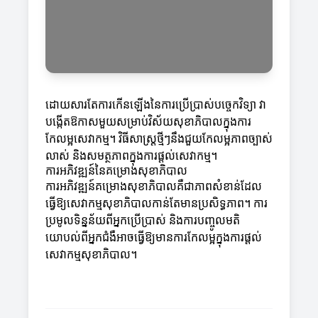
ដោយសារតែការកើនឡើងនៃការប្រើប្រាស់បច្ចេកវិទ្យា វា
បង្កើតឱកាសមួយសម្រាប់វិស័យសុខាភិបាលក្នុងការ
កែលម្អសេវាកម្ម។ វិធីសាស្ត្រថ្មីៗនឹងជួយកែលម្អភាពច្បាស់
លាស់ និងសមត្ថភាពក្នុងការផ្ដល់សេវាកម្ម។
ការអភិវឌ្ឍន៍នៃគម្រោងសុខាភិបាល
ការអភិវឌ្ឍន៍គម្រោងសុខាភិបាលគឺជាភាពសំខាន់ដែល
ធ្វើឱ្យសេវាកម្មសុខាភិបាលកាន់តែមានប្រសិទ្ធភាព។ ការ
ប្រមូលទិន្នន័យពីអ្នកប្រើប្រាស់ និងការបញ្ចូលមតិ
យោបល់ពីអ្នកជំងឺអាចធ្វើឱ្យមានការកែលម្អក្នុងការផ្ដល់
សេវាកម្មសុខាភិបាល។