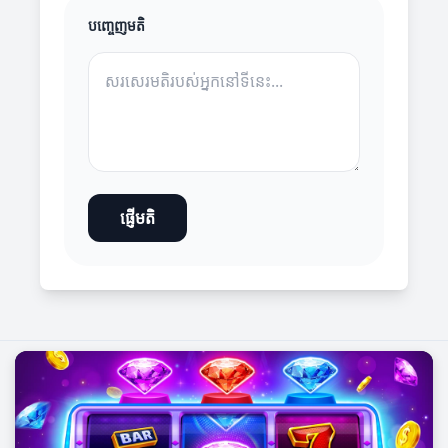
បញ្ចេញមតិ
ផ្ញើមតិ