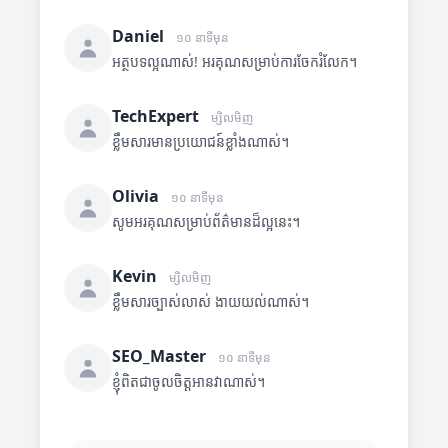
Daniel
១០ នាទីមុន
អត្ថបទល្អណាស់! អរគុណសម្រាប់ការចែករំលែក។
TechExpert
ម្សិលមិញ
ខ្លឹមសារមានប្រយោជន៍ខ្លាំងណាស់។
Olivia
១០ នាទីមុន
សូមអរគុណសម្រាប់ព័ត៌មានដ៏ល្អនេះ។
Kevin
ម្សិលមិញ
ខ្លឹមសារច្បាស់លាស់ ងាយយល់ណាស់។
SEO_Master
១០ នាទីមុន
ខ្ញុំពិតជាចូលចិត្តអានវាណាស់។