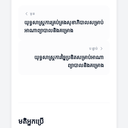
មុន
យុទ្ធសាស្ត្រការគ្រប់គ្រងសុខាភិបាលសម្រាប់
អាណាព្យាបាលនិងគម្រោង
បន្ទាប់
យុទ្ធសាស្ត្រការច្នៃប្រឌិតសម្រាប់អាណា
ព្យាបាលនិងគម្រោង
មតិអ្នកប្រើ