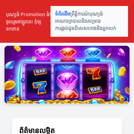
បុណ្យធំ Promotion ធំ!
ទំព័រដើម
ព្រឹត្តិការណ៍បុណ្យធំ
ចូលរួមឥឡូវនេះ កុំឲ្យ
អាណាព្យាបាលនិងគម្រោង
ខកខាន
ការផ្តល់ជូនពិសេស
ហាងនិងអ្នកលក់
ព័ត៌មានលម្អិត