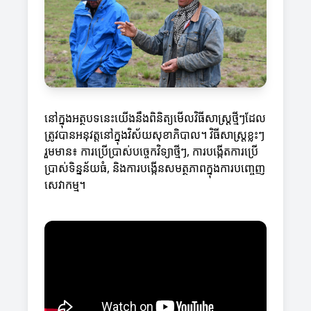
នៅក្នុងអត្ថបទនេះយើងនឹងពិនិត្យមើលវិធីសាស្ត្រថ្មីៗដែល
ត្រូវបានអនុវត្តនៅក្នុងវិស័យសុខាភិបាល។ វិធីសាស្ត្រខ្លះៗ
រួមមាន៖ ការប្រើប្រាស់បច្ចេកវិទ្យាថ្មីៗ, ការបង្កើតការប្រើ
ប្រាស់ទិន្នន័យធំ, និងការបង្កើនសមត្ថភាពក្នុងការបញ្ចេញ
សេវាកម្ម។