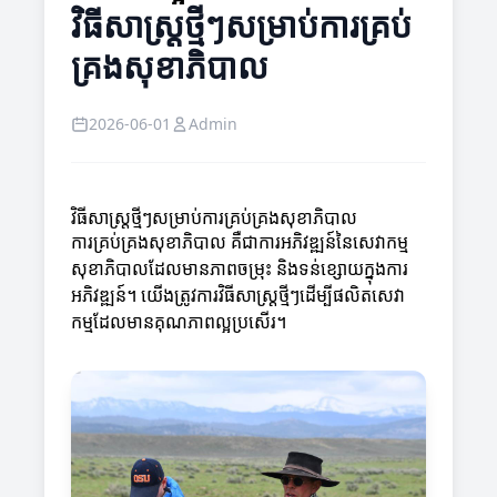
វិធីសាស្ត្រថ្មីៗសម្រាប់ការគ្រប់
គ្រងសុខាភិបាល
2026-06-01
Admin
វិធីសាស្ត្រថ្មីៗសម្រាប់ការគ្រប់គ្រងសុខាភិបាល
ការគ្រប់គ្រងសុខាភិបាល គឺជាការអភិវឌ្ឍន៍នៃសេវាកម្ម
សុខាភិបាលដែលមានភាពចម្រុះ និងទន់ខ្សោយក្នុងការ
អភិវឌ្ឍន៍។ យើងត្រូវការវិធីសាស្ត្រថ្មីៗដើម្បីផលិតសេវា
កម្មដែលមានគុណភាពល្អប្រសើរ។