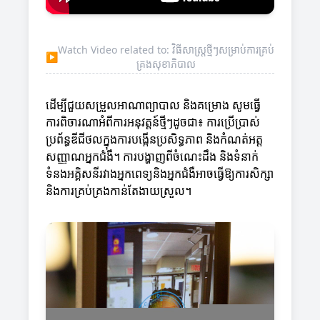
Watch Video related to: វិធីសាស្ត្រថ្មីៗសម្រាប់ការគ្រប់
▶
គ្រងសុខាភិបាល
ដើម្បីជួយសម្រួលអាណាព្យាបាល និងគម្រោង សូមធ្វើ
ការពិចារណាអំពីការអនុវត្តន៍ថ្មីៗដូចជា៖ ការប្រើប្រាស់
ប្រព័ន្ធឌីជីថលក្នុងការបង្កើនប្រសិទ្ធភាព និងកំណត់អត្ត
សញ្ញាណអ្នកជំងឺ។ ការបង្ហាញពីចំណេះដឹង និងទំនាក់
ទំនងអគ្គិសនីរវាងអ្នកពេទ្យនិងអ្នកជំងឺអាចធ្វើឱ្យការសិក្សា
និងការគ្រប់គ្រងកាន់តែងាយស្រួល។