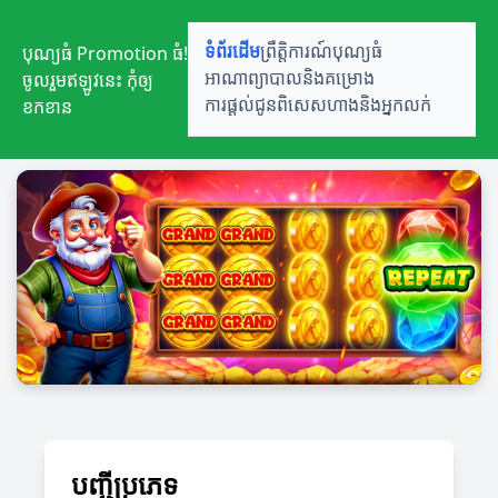
បុណ្យធំ Promotion ធំ!
ទំព័រដើម
ព្រឹត្តិការណ៍បុណ្យធំ
ចូលរួមឥឡូវនេះ កុំឲ្យ
អាណាព្យាបាលនិងគម្រោង
ខកខាន
ការផ្តល់ជូនពិសេស
ហាងនិងអ្នកលក់
បញ្ជីប្រភេទ