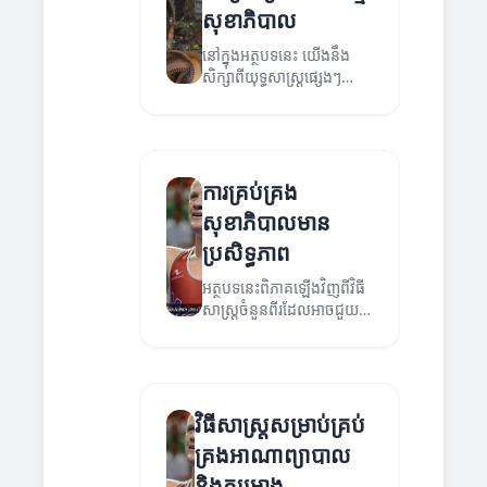
សុខាភិបាល
នៅក្នុងអត្ថបទនេះ យើងនឹង
សិក្សាពីយុទ្ធសាស្ត្រផ្សេងៗ
សម្រាប់ការគ្រប់គ្រងសេវាកម្ម
សុខាភិបាល និងគម្រោងអាណា
ព្យាបាល។
ការគ្រប់គ្រង
សុខាភិបាលមាន
ប្រសិទ្ធភាព
អត្ថបទនេះពិភាគឡើងវិញពីវិធី
សាស្ត្រចំនួនពីរដែលអាចជួយ
ធ្វើឱ្យការគ្រប់គ្រងអាណា
ព្យាបាលនិងគម្រោងមាន
ប្រសិទ្ធភាព។
វិធីសាស្ត្រសម្រាប់គ្រប់
គ្រងអាណាព្យាបាល
និងគម្រោង