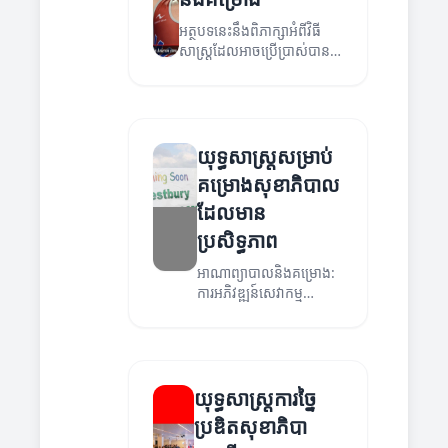
អត្ថបទនេះនឹងពិភាក្សាអំពីវិធី
សាស្ត្រដែលអាចប្រើប្រាស់បាន
សម្រាប់គ្រប់គ្រងអាណាព្យាបាល
និងគម្រោង ដែលនឹងជួយបង្កើន
ប្រសិទ្ធភាពនៃសេវាកម្ម
សុខាភិបាល។
យុទ្ធសាស្ត្រសម្រាប់
គម្រោងសុខាភិបាល
ដែលមាន
ប្រសិទ្ធភាព
អាណាព្យាបាលនិងគម្រោង:
ការអភិវឌ្ឍន៍សេវាកម្ម
សុខាភិបាលល្អប្រសើរជាង
មុន។
យុទ្ធសាស្ត្រការច្នៃ
ប្រឌិតសុខាភិបា