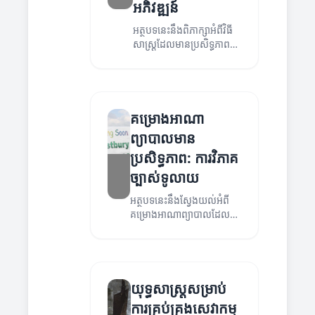
អភិវឌ្ឍន៍
អត្ថបទនេះនឹងពិភាក្សាអំពីវិធី
សាស្ត្រដែលមានប្រសិទ្ធភាព
សម្រាប់ការបង្កើតនិង
អភិវឌ្ឍន៍គម្រោងអាណា
ព្យាបាល។
គម្រោងអាណា
ព្យាបាលមាន
ប្រសិទ្ធភាព: ការវិភាគ
ច្បាស់ទូលាយ
អត្ថបទនេះនឹងស្វែងយល់អំពី
គម្រោងអាណាព្យាបាលដែល
មានប្រសិទ្ធភាព និងវិធីសាស្ត្រ
ក្នុងការអភិវឌ្ឍន៍សេវាកម្ម
សុខាភិបាល។
យុទ្ធសាស្ត្រសម្រាប់
ការគ្រប់គ្រងសេវាកម្ម