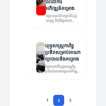
លលើការ
អភិវឌ្ឍន៍គម្រោង
អត្ថបទនេះពិភាក្សាអំពីយុទ្ធ
សាស្ត្រ និងទីផ្សារនានា
សម្រាប់ការច្នៃប្រឌិតក្នុង
វិស័យសុខាភិបាល។
យុទ្ធសាស្ត្រការច្នៃ
ប្រឌិតសម្រាប់អាណា
ព្យាបាលនិងគម្រោង
ស្វែងយល់ពីយុទ្ធសាស្ត្រច្នៃ
ប្រឌិតដែលអាចជួយអភិវឌ្ឍន៍
អាណាព្យាបាលនិងគម្រោងក្នុង
វិស័យសុខាភិបាល។
1
2
3