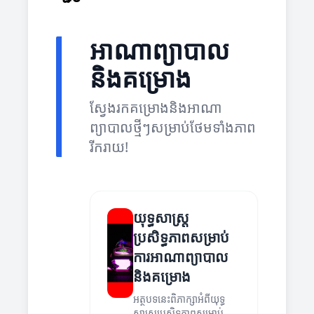
អាណាព្យាបាល
និងគម្រោង
ស្វែងរកគម្រោងនិងអាណា
ព្យាបាលថ្មីៗសម្រាប់ថែមទាំងភាព
រីករាយ!
យុទ្ធសាស្ត្រ
ប្រសិទ្ធភាពសម្រាប់
ការអាណាព្យាបាល
និងគម្រោង
អត្ថបទនេះពិភាក្សាអំពីយុទ្ធ
សាស្ត្រប្រសិទ្ធភាពសម្រាប់ការ