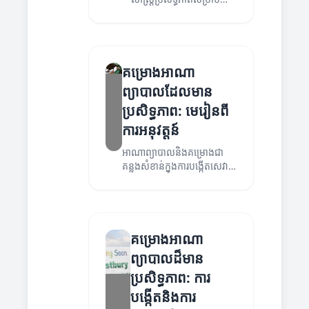
អាណាព្យាបាលនិងគម្រោងក្នុង
វិស័យសុខាភិបាល។
គម្រោងអាណា
ព្យាបាលដែលមាន
ប្រសិទ្ធភាព: មេរៀនពី
ការអនុវត្តន៍
អាណាព្យាបាលនិងគម្រោងជា
គន្លងសំខាន់ក្នុងការបង្កើតសេវា
កម្មសុខាភិបាល។ អត្ថបទនេះ
ពន្យល់ពីមេរៀននិងវិធីសាស្ត្រ
ដែលអាចបង្កើតគម្រោងអាណា
ព្យាបាលដែលមានប្រសិទ្ធភាព។
គម្រោងអាណា
ព្យាបាលដ៏មាន
ប្រសិទ្ធភាព: ការ
បង្កើតនិងការ