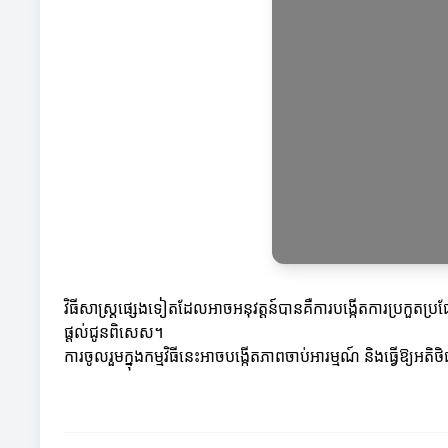
វិធីសាស្ត្រផ្សេងទៀតដែលអាចអនុវត្តន៍បានគឺការបង្កើតការប្រកួតប
ផ្តល់ជូនពិសេស។
ការចូលរួមក្នុងកម្មវិធីនេះអាចបង្កើតភាពចាប់អារម្មណ៍ និងធ្វើឱ្យអត