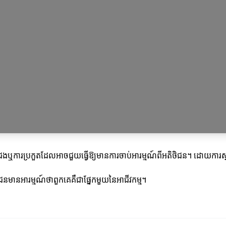
្រជែងឬការប្រកួតដែលអាចជួយធ្វើឱ្យមានការចាប់អារម្មណ៍ពីអតិថិជន។ ដោយការស
ិថិជនមានអារម្មណ៍ថាពួកគេគឺជាផ្នែកមួយនៃអាជីវកម្ម។