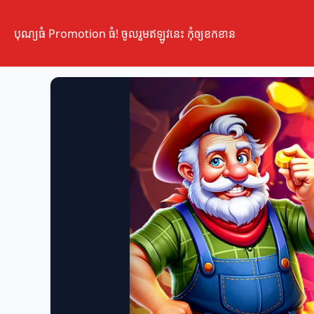
បុណ្យធំ Promotion ធំ! ចូលរួមឥឡូវនេះ កុំឲ្យខកខាន