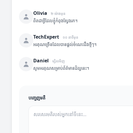
Olivia
២ ម៉ោងមុន
ពិតជាអ្វីដែលខ្ញុំកំពុងស្វែងរក។
TechExpert
១០ នាទីមុន
អរគុណច្រើនដែលបានផ្តល់ចំណេះដឹងថ្មីៗ។
Daniel
ម្សិលមិញ
សូមអរគុណសម្រាប់ព័ត៌មានដ៏ល្អនេះ។
បញ្ចេញមតិ