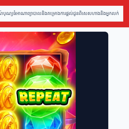
ារណ៍បុណ្យធំ
អាណាព្យាបាលនិងគម្រោង
ការផ្តល់ជូនពិសេស
ហាងនិងអ្នកលក់