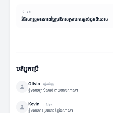
មុន
វិធីសាស្រ្តមានភាពច្នៃប្រឌិតសម្រាប់ការផ្តល់ជូនពិសេស
មតិអ្នកប្រើ
Olivia
ម្សិលមិញ
ខ្លឹមសារច្បាស់លាស់ ងាយយល់ណាស់។
Kevin
៣ ថ្ងៃមុន
ខ្លឹមសារមានប្រយោជន៍ខ្លាំងណាស់។