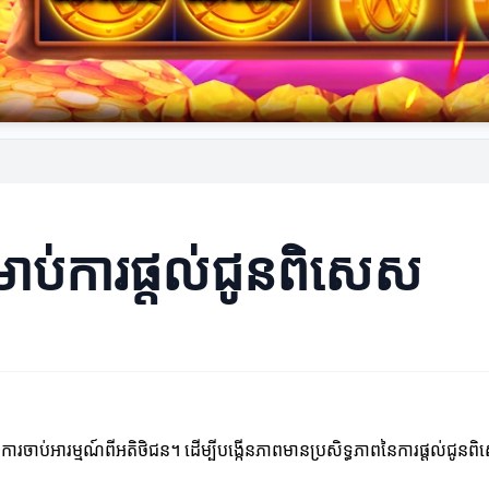
សម្រាប់ការផ្តល់ជូនពិសេស
ាប់អារម្មណ៍ពីអតិថិជន។ ដើម្បីបង្កើនភាពមានប្រសិទ្ធភាពនៃការផ្តល់ជូនពិសេស 