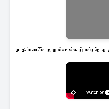
មួយក្នុងចំណោមវិធីសាស្ត្រច្នៃប្រឌិតនោះគឺការប្រើប្រាស់ប្រព័ន្ធ