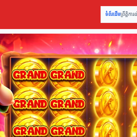
ទំព័រដើម
ព្រឹត្តិក