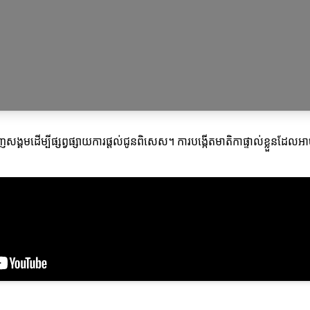
បណ្ដាញសង្គមដើម្បីផ្សព្វផ្សាយការផ្តល់ជូនពិសេស។ ការបង្កើតមាតិកាផ្ទាល់ខ្លួ