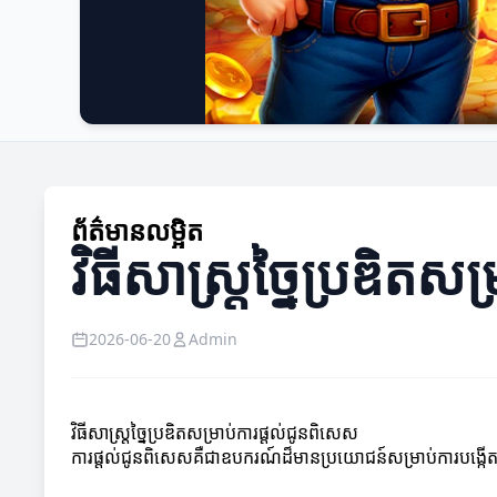
ព័ត៌មានលម្អិត
វិធីសាស្ត្រច្នៃប្រឌិត
2026-06-20
Admin
វិធីសាស្ត្រច្នៃប្រឌិតសម្រាប់ការផ្តល់ជូនពិសេស
ការផ្តល់ជូនពិសេសគឺជាឧបករណ៍ដ៏មានប្រយោជន៍សម្រាប់ការបង្កើតការច