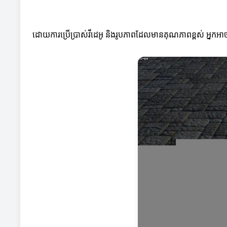
ដោយការប្រើប្រាស់វីដេអូ និងរូបភាពដែលមានគុណភាពខ្ពស់ អ្នកអាចប