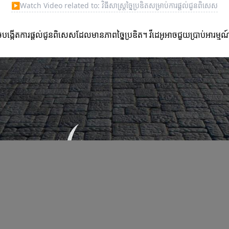
▶
Watch Video related to: វិធីសាស្ត្រច្នៃប្រឌិតសម្រាប់ការផ្តល់ជូនពិសេស
ង្កើតការផ្តល់ជូនពិសេសដែលមានភាពច្នៃប្រឌិត។ វីដេអូអាចជួយប្រាប់អារម្មណ៍