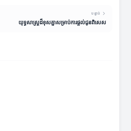
បន្ទាប់
យុទ្ធសាស្ត្រដ៏ខុសគ្នាសម្រាប់ការផ្តល់ជូនពិសេស