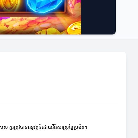
គួរត្រូវបានអនុវត្តន៍ដោយវិធីសាស្រ្តច្នៃប្រឌិត។