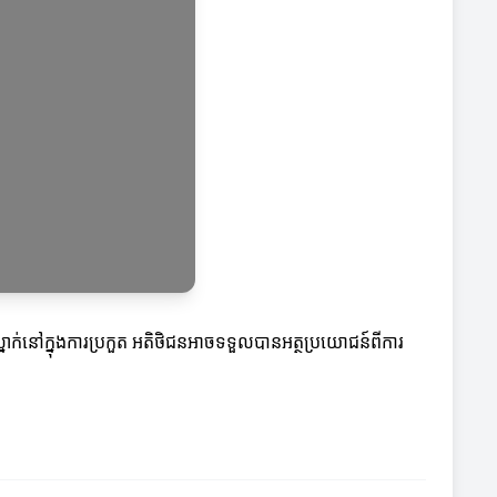
្នាក់នៅក្នុងការប្រកួត អតិថិជនអាចទទួលបានអត្ថប្រយោជន៍ពីការ