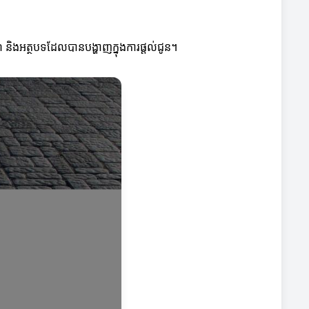
 និងអត្ថបទដែលបានបង្ហាញក្នុងការផ្តល់ជូន។