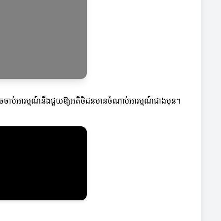
នដែលអាចចាប់អារម្មណ៍នឹងជួយឱ្យអតិថិជនមានចំណាប់អារម្មណ៍ជាងមុន។