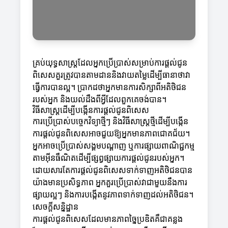
គ្រប់យុទ្ធសាស្ត្រដែលអ្នកប្រើប្រាស់សម្រាប់ការផ្តល់ជូន
ពិសេសគួរត្រូវបានតាមដាននិងវាយតម្លៃដើម្បីធានាថាវា
ធ្វើការបានល្អ។ ប្រាកដថាអ្នកមានការសិក្សាពីអតិថិជន
របស់អ្នក និងយល់ដឹងពីអ្វីដែលពួកគេចង់បាន។
វិធីសាស្ត្រដើម្បីបង្កើនការផ្តល់ជូនពិសេស
ការប្រើប្រាស់បច្ចេកវិទ្យាថ្មីៗ និងវិធីសាស្ត្រថ្មីដើម្បីបង្កើន
ការផ្តល់ជូនពិសេសអាចជួយឱ្យអ្នកមានភាពជោគជ័យ។
អ្នកអាចប្រើប្រាស់សង្គមបណ្តាញ ឬការផ្សាយពាណិជ្ជកម្ម
តាមអ៊ីនធឺណិតដើម្បីផ្សព្វផ្សាយការផ្តល់ជូនរបស់អ្នក។
ដោយសារតែការផ្តល់ជូនពិសេសទាក់ទាញអតិថិជនបាន
យ៉ាងមានប្រសិទ្ធភាព អ្នកគួរប្រើប្រាស់វាជាមួយនឹងការ
ផ្សាយល្អៗ និងការបង្កើតនូវភាពទាក់ទាញដល់អតិថិជន។
សេចក្តីសន្និដ្ឋាន
ការផ្តល់ជូនពិសេសដែលមានភាពច្នៃប្រឌិតគឺជាគន្លង