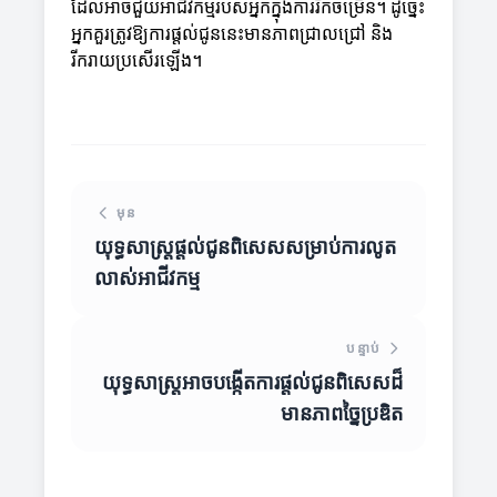
ដែលអាចជួយអាជីវកម្មរបស់អ្នកក្នុងការរីកចម្រើន។ ដូច្នេះ
អ្នកគួរត្រូវឱ្យការផ្តល់ជូននេះមានភាពជ្រាលជ្រៅ និង
រីករាយប្រសើរឡើង។
មុន
យុទ្ធសាស្ត្រផ្តល់ជូនពិសេសសម្រាប់ការលូត
លាស់អាជីវកម្ម
បន្ទាប់
យុទ្ធសាស្ត្រអាចបង្កើតការផ្តល់ជូនពិសេសដ៏
មានភាពច្នៃប្រឌិត