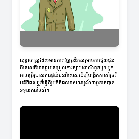
យុទ្ធសាស្ត្រដែលមានភាពច្នៃប្រឌិតសម្រាប់ការផ្តល់ជូន
ពិសេសគឺអាចជួយសម្រួលការផ្សាយពាណិជ្ជកម្ម។ អ្នក
អាចប្រើប្រាស់ការផ្តល់ជូនពិសេសដើម្បីបង្កើតការគាំទ្រពី
អតិថិជន ឬក៏ធ្វើឱ្យអតិថិជនមានអារម្មណ៍ថាពួកគេបាន
ទទួលការថែទាំ។