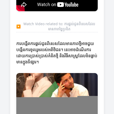
Watch Video related to: ការផ្តល់ជូនពិសេសដែល
▶
មានភាពច្នៃប្រឌិត
ការបង្កើតការផ្តល់ជូនពិសេសដែលមានភាពថ្មីអាចជួយ
បង្កើនការចូលរួមរបស់អតិថិជន។ នេះអាចដំណើរការ
ដោយការប្រាស់ប្រាស់គំនិតថ្មី និងវិធីសាស្ត្រដែលមិនធ្លាប់
មានក្នុងទីផ្សារ។