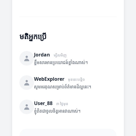
មតិអ្នកប្រើ
Jordan
ម្សិលមិញ
ខ្លឹមសារមានប្រយោជន៍ខ្លាំងណាស់។
WebExplorer
មុននេះបន្តិច
សូមអរគុណសម្រាប់ព័ត៌មានដ៏ល្អនេះ។
User_88
៣ ថ្ងៃមុន
ខ្ញុំពិតជាចូលចិត្តអានវាណាស់។