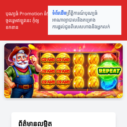
បុណ្យធំ Promotion ធំ!
ទំព័រដើម
ព្រឹត្តិការណ៍បុណ្យធំ
ចូលរួមឥឡូវនេះ កុំឲ្យ
អាណាព្យាបាលនិងគម្រោង
ខកខាន
ការផ្តល់ជូនពិសេស
ហាងនិងអ្នកលក់
ព័ត៌មានលម្អិត