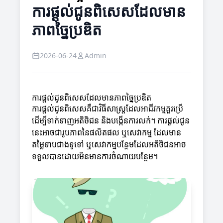
ការផ្តល់ជូនពិសេសដែលមាន
ភាពច្នៃប្រឌិត
2026-06-24
Admin
ការផ្តល់ជូនពិសេសដែលមានភាពច្នៃប្រឌិត
ការផ្តល់ជូនពិសេសគឺជាវិធីសាស្ត្រដែលអាជីវកម្មគួរប្រើ
ដើម្បីទាក់ទាញអតិថិជន និងបង្កើនការលក់។ ការផ្តល់ជូន
នេះអាចជារូបភាពនៃផលិតផល ឬសេវាកម្ម ដែលមាន
តម្លៃទាបជាងទូទៅ ឬសេវាកម្មបន្ថែមដែលអតិថិជនអាច
ទទួលបានដោយមិនមានការចំណាយបន្ថែម។