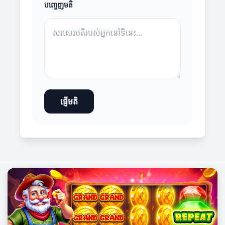
បញ្ចេញមតិ
ផ្ញើមតិ