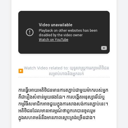
Watch Video related to: យុទ្ធសាស្ត្រការរក្សាអតិថិជន
▶
សម្រាប់ហាងនិងអ្នកលក់
ការធ្វើអោយអតិថិជនមានការតភ្ជាប់ជាមួយម៉ាករបស់អ្នក
គឺជារឿងសំខាន់មួយផងដែរ។ ការបង្កើតអនុស្សាវរីយ៍ឬ
កម្មវិធីសមាជិកអាចជួយក្នុងការសាងសង់ការតភ្ជាប់នេះ។
អតិថិជនដែលមានអារម្មណ៍ថាពួកគេបានចូលរួម
ក្នុងសហគមន៍នឹងមានភាពស្មោះត្រង់ច្រើនជាង។