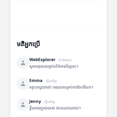
មតិអ្នកប្រើ
WebExplorer
២ ម៉ោងមុន
សូមអរគុណសម្រាប់ព័ត៌មានដ៏ល្អនេះ។
Emma
ម្សិលមិញ
អត្ថបទល្អណាស់! អរគុណសម្រាប់ការចែករំលែក។
Jenny
ម្សិលមិញ
ខ្លឹមសារច្បាស់លាស់ ងាយយល់ណាស់។