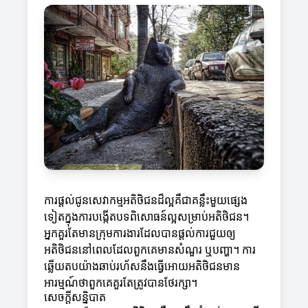
ការផ្តល់ជូនសេវាកម្មអតិថិជនដ៏ល្អគឺជាគន្លឹះមួយផ្សេង
ទៀតក្នុងការបង្កើតបទពិសោធន៍ល្អសម្រាប់អតិថិជន។
អ្នកគួរតែមានក្រុមការងារដែលបានផ្តល់ការជួយឲ្យ
អតិថិជននៅពេលដែលពួកគេមានសំណួរ ឬបញ្ហា។ ការ
ឆ្លើយតបយ៉ាងឆាប់រហ័សនឹងធ្វើអោយអតិថិជនមាន
អារម្មណ៍ថាពួកគេគួរតែត្រូវបានថែរក្សា។
សេចក្តីសន្និបាត