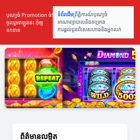
បុណ្យធំ Promotion ធំ!
ទំព័រដើម
ព្រឹត្តិការណ៍បុណ្យធំ
ចូលរួមឥឡូវនេះ កុំឲ្យ
អាណាព្យាបាលនិងគម្រោង
ខកខាន
ការផ្តល់ជូនពិសេស
ហាងនិងអ្នកលក់
ព័ត៌មានលម្អិត