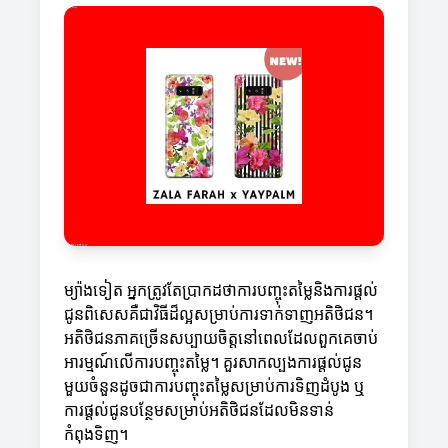
ម្យ៉ាងទៀត អ្នកត្រូវតែប្រាកដថាការបញ្ចុះតម្លៃនិងការផ្ដល់
ជូនពិសេសគឺជាវិធីដ៏ល្អសម្រាប់ការទាក់ទាញអតិថិជន។
អតិថិជនភាគច្រើនសប្បាយចិត្តនៅពេលដែលពួកគេចាប់
អារម្មណ៍លើការបញ្ចុះតម្លៃ។ គួរសាកល្បងការផ្ដល់ជូន
មួយចំនួនដូចជា​ការបញ្ចុះតម្លៃ​សម្រាប់ការទិញដំបូង ឬ
ការផ្ដល់ជូនបន្ថែមសម្រាប់អតិថិជនដែលមិនទាន់
កំពុងទិញ។