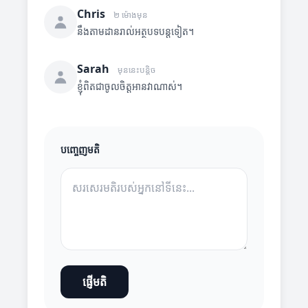
Chris
២ ម៉ោងមុន
នឹងតាមដានរាល់អត្ថបទបន្តទៀត។
Sarah
មុននេះបន្តិច
ខ្ញុំពិតជាចូលចិត្តអានវាណាស់។
បញ្ចេញមតិ
ផ្ញើមតិ