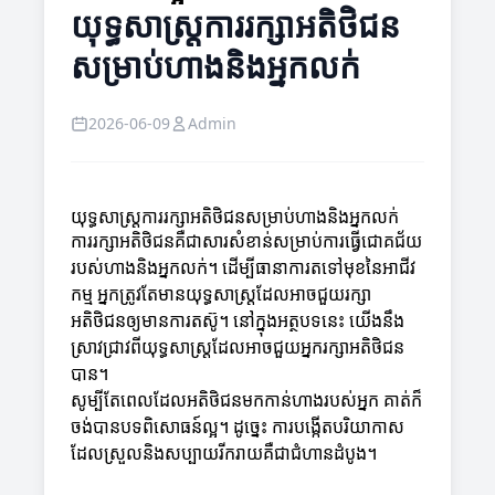
យុទ្ធសាស្ត្រការរក្សាអតិថិជន
សម្រាប់ហាងនិងអ្នកលក់
2026-06-09
Admin
យុទ្ធសាស្ត្រការរក្សាអតិថិជនសម្រាប់ហាងនិងអ្នកលក់
ការរក្សាអតិថិជនគឺជាសារសំខាន់សម្រាប់ការធ្វើជោគជ័យ
របស់ហាងនិងអ្នកលក់។ ដើម្បីធានាការតទៅមុខនៃអាជីវ
កម្ម អ្នកត្រូវតែមានយុទ្ធសាស្ត្រដែលអាចជួយរក្សា
អតិថិជនឲ្យមានការតស៊ូ។ នៅក្នុងអត្ថបទនេះ យើងនឹង
ស្រាវជ្រាវពីយុទ្ធសាស្ត្រដែលអាចជួយអ្នករក្សាអតិថិជន
បាន។
សូម្បីតែពេលដែលអតិថិជនមកកាន់ហាងរបស់អ្នក គាត់ក៏
ចង់បានបទពិសោធន៍ល្អ។ ដូច្នេះ ការបង្កើតបរិយាកាស
ដែលស្រួលនិងសប្បាយរីករាយគឺជាជំហានដំបូង។