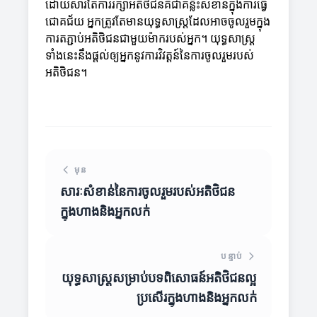
ដោយសារតែការរក្សាអតិថិជនគឺជាគន្លឹះសំខាន់ក្នុងការធ្វើ
ជោគជ័យ អ្នកត្រូវតែមានយុទ្ធសាស្ត្រដែលអាចចូលរួមក្នុង
ការតភ្ជាប់អតិថិជនជាមួយម៉ាករបស់អ្នក។ យុទ្ធសាស្ត្រ
ទាំងនេះនឹងផ្តល់ឲ្យអ្នកនូវការវិវត្តន៍នៃការចូលរួមរបស់
អតិថិជន។
មុន
សារៈសំខាន់នៃការចូលរួមរបស់អតិថិជន
ក្នុងហាងនិងអ្នកលក់
បន្ទាប់
យុទ្ធសាស្ត្រសម្រាប់បទពិសោធន៍អតិថិជនល្អ
ប្រសើរ​ក្នុងហាងនិងអ្នកលក់