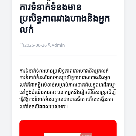
ការទំនាក់ទំនងមាន
ប្រសិទ្ធភាពរវាងហាងនិងអ្នក
លក់
2026-06-26
Admin
ការទំនាក់ទំនងមានប្រសិទ្ធភាពរវាងហាងនិងអ្នកលក់
ការទំនាក់ទំនងដែលមានប្រសិទ្ធភាពរវាងហាងនិងអ្នក
លក់គឺជាគន្លឹះសំខាន់សម្រាប់ភាពជោគជ័យក្នុងអាជីវកម្ម។
នៅក្នុងដំណើរការនេះ លោកអ្នកនឹងរៀនពីវិធីសាស្ត្រដើម្បី
ធ្វើឱ្យការទំនាក់ទំនងក្លាយជាជោគជ័យ ហើយបង្កើនការ
លក់នៃផលិតផលរបស់អ្នក។