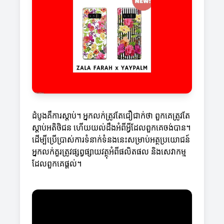
ដំបូងគឺការស្តាប់។ អ្នកលក់ត្រូវតែជឿជាក់ថា ពួកគេត្រូវតែ
ស្តាប់អតិថិជន ហើយយល់ដឹងអំពីអ្វីដែលពួកគេចង់បាន។
ដើម្បីប្រើប្រាស់ការទំនាក់ទំនងនេះសម្រាប់អត្ថប្រយោជន៍
អ្នកលក់គួរត្រូវផ្សព្វផ្សាយវត្ថុអំពីផលិតផល និងសេវាកម្ម
ដែលពួកគេផ្តល់។