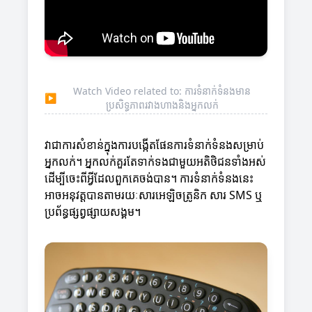
Watch Video related to: ការទំនាក់ទំនងមាន
▶
ប្រសិទ្ធភាពរវាងហាងនិងអ្នកលក់
វាជាការសំខាន់ក្នុងការបង្កើតផែនការទំនាក់ទំនងសម្រាប់
អ្នកលក់។ អ្នកលក់គួរតែទាក់ទងជាមួយអតិថិជនទាំងអស់
ដើម្បីចេះពីអ្វីដែលពួកគេចង់បាន។ ការទំនាក់ទំនងនេះ
អាចអនុវត្តបានតាមរយៈសារអេឡិចត្រូនិក សារ SMS ឬ
ប្រព័ន្ធផ្សព្វផ្សាយសង្គម។