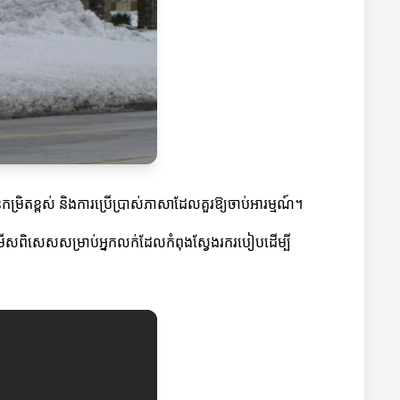
នកម្រិតខ្ពស់ និងការប្រើប្រាស់ភាសាដែលគួរឱ្យចាប់អារម្មណ៍។
ជាជម្រើសពិសេសសម្រាប់អ្នកលក់ដែលកំពុងស្វែងរករបៀបដើម្បី