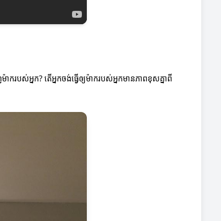
ាករបស់អ្នក? តើអ្នកចង់ធ្វើឲ្យម៉ាករបស់អ្នកមានភាពខុសគ្នាពី