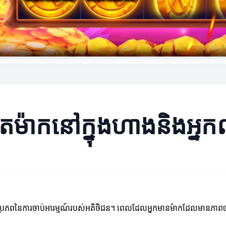
ើតម៉ាកនៅក្នុងហាងនិងអ្នក
ន្តែវាជាប្រភពនៃការចាប់អារម្មណ៍របស់អតិថិជន។ ពេលដែលអ្នកមានម៉ាកដែលមាន