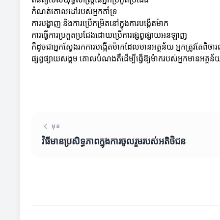
កំណត់គោលដៅរបស់អ្នកគាំទ្រ
ការបង្ហាញ និងការប្រើកម្រិតនៅក្នុងការបង្កើតម៉ាក
ការធ្វើការប្រកួតប្រជែងដោយប្រើការផ្សព្វផ្សាយអនឡាញ
ក៏ដូចជាអ្នកស្វែងរកការបង្កើតម៉ាកដែលមានអត្ថន័យ អ្នកត្រូវតែ
ផ្សព្វផ្សាយសង្គម គោលបំណងគឺដើម្បីធ្វើឱ្យម៉ាករបស់អ្នកមានអត្ថន
មុន
វិធីមានប្រសិទ្ធភាពក្នុងការចូលរួមរបស់អតិថិជន