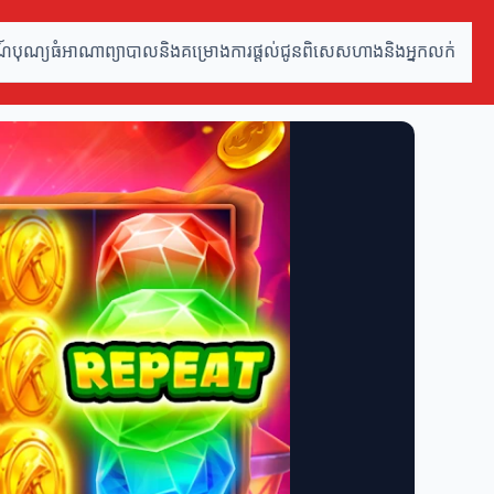
ារណ៍បុណ្យធំ
អាណាព្យាបាលនិងគម្រោង
ការផ្តល់ជូនពិសេស
ហាងនិងអ្នកលក់