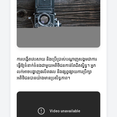
ការបង្កើតវេបសាយ និងប្រើប្រាស់បណ្តាញសង្គមជាការ
ធ្វើឱ្យទំនាក់ទំនងជាមួយអតិថិជនកាន់តែជិតស្និទ្ធ។ អ្នក
លក់អាចបង្ហាញផលិតផល និងផ្សព្វផ្សាយការប្រឹក្សា
អតិថិជនបានយ៉ាងមានប្រសិទ្ធភាព។