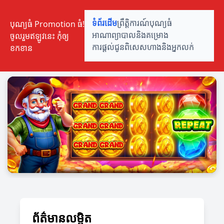
បុណ្យធំ Promotion ធំ!
ទំព័រដើម
ព្រឹត្តិការណ៍បុណ្យធំ
ចូលរួមឥឡូវនេះ កុំឲ្យ
អាណាព្យាបាលនិងគម្រោង
ខកខាន
ការផ្តល់ជូនពិសេស
ហាងនិងអ្នកលក់
ព័ត៌មានលម្អិត