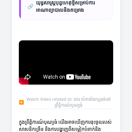
យុទ្ធសាស្ត្របុព្វហេតុថ្មីសម្រាប់ការ
🔗
អាណាព្យាបាលនិងគម្រោង
Watch Video related to: សារៈសំខាន់នៃវប្បធម៌នៅ
▶
ព្រឹត្តិការណ៍បុណ្យធំ
ក្នុងព្រឹត្តិការណ៍បុណ្យធំ យើងអាចឃើញការចុះចូលរបស់
សាសនិកច្រើន និងការបង្ហាញពីសម្លៀកបំពាក់និង