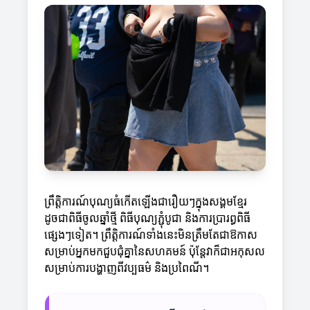
ព្រឹត្តិការណ៍បុណ្យធំកើតឡើងជារឿយៗក្នុងសង្គមខ្មែរ
ដូចជាពិធីចូលឆ្នាំថ្មី ពិធីបុណ្យភ្ជុំបូជា និងការប្រារព្ធពិធី
ផ្សេងៗទៀត។ ព្រឹត្តិការណ៍ទាំងនេះមិនត្រឹមតែជាឱកាស
សម្រាប់អ្នកមកជួបជុំគ្នានៃសហគមន៍ ប៉ុន្តែវាក៏ជាអកុសល
សម្រាប់ការបង្ហាញពីវប្បធម៌ និងប្រពៃណី។