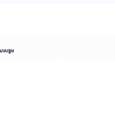
ញាណសង្គម