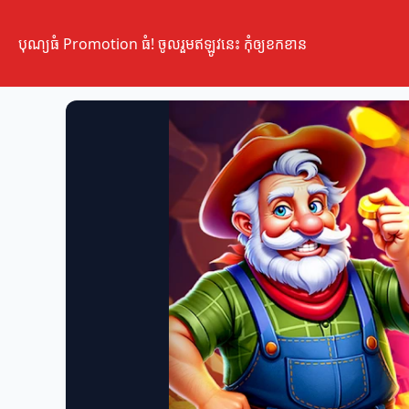
បុណ្យធំ Promotion ធំ! ចូលរួមឥឡូវនេះ កុំឲ្យខកខាន