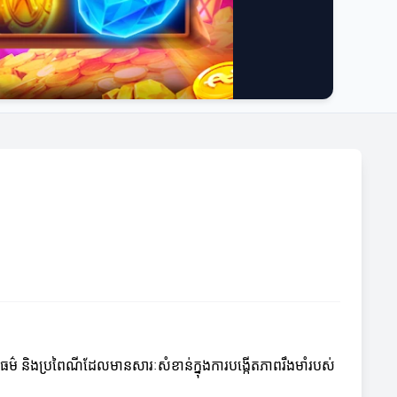
បធម៌ និងប្រពៃណីដែលមានសារៈសំខាន់ក្នុងការបង្កើតភាពរឹងមាំរបស់