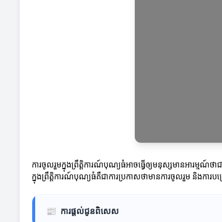
ការចូលរួមក្នុងព្រឹត្តិការណ៍បុណ្យធំអាចធ្វើឲ្យមនុស្សមានអារម្មណ៍
ក្នុងព្រឹត្តិការណ៍បុណ្យធំគឺជាការប្រកាសថាមានការចូលរួម និងការបម្រ
📰
ការផ្តល់ជូនពិសេស