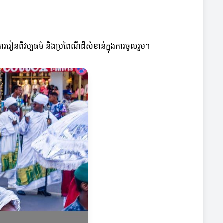
ររៀនពីវប្បធម៌ និងប្រពៃណីដ៏សំខាន់ក្នុងការចូលរួម។