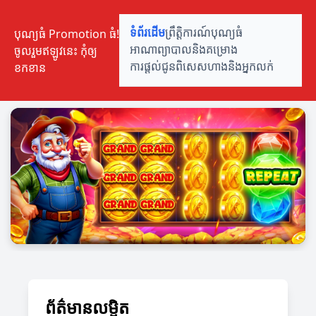
បុណ្យធំ Promotion ធំ!
ទំព័រដើម
ព្រឹត្តិការណ៍បុណ្យធំ
ចូលរួមឥឡូវនេះ កុំឲ្យ
អាណាព្យាបាលនិងគម្រោង
ខកខាន
ការផ្តល់ជូនពិសេស
ហាងនិងអ្នកលក់
ព័ត៌មានលម្អិត