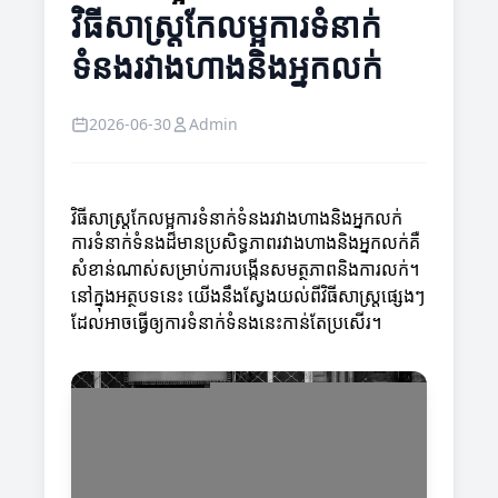
វិធីសាស្ត្រកែលម្អការទំនាក់
ទំនងរវាងហាងនិងអ្នកលក់
2026-06-30
Admin
វិធីសាស្ត្រកែលម្អការទំនាក់ទំនងរវាងហាងនិងអ្នកលក់
ការទំនាក់ទំនងដ៏មានប្រសិទ្ធភាពរវាងហាងនិងអ្នកលក់គឺ
សំខាន់ណាស់សម្រាប់ការបង្កើនសមត្ថភាពនិងការលក់។
នៅក្នុងអត្ថបទនេះ យើងនឹងស្វែងយល់ពីវិធីសាស្ត្រផ្សេងៗ
ដែលអាចធ្វើឲ្យការទំនាក់ទំនងនេះកាន់តែប្រសើរ។